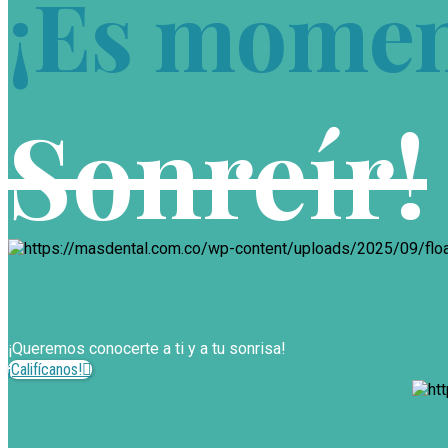
¡Es momen
Sonreír!
¡Queremos conocerte a ti y a tu sonrisa!
¡Califícanos!